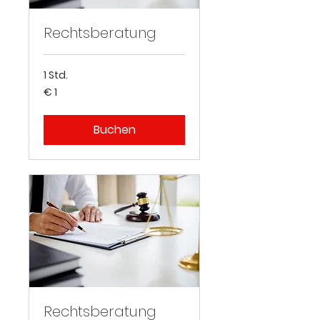
Rechtsberatung
1 Std.
1
€ 1
Euro
Buchen
Rechtsberatung