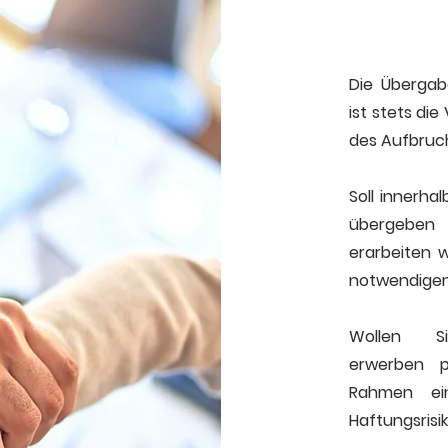
Die Übergab
ist stets di
des Aufbruc
Soll innerha
übergeben 
erarbeiten 
notwendigen
Wollen S
erwerben
pr
Rahmen ei
Haftungsrisi